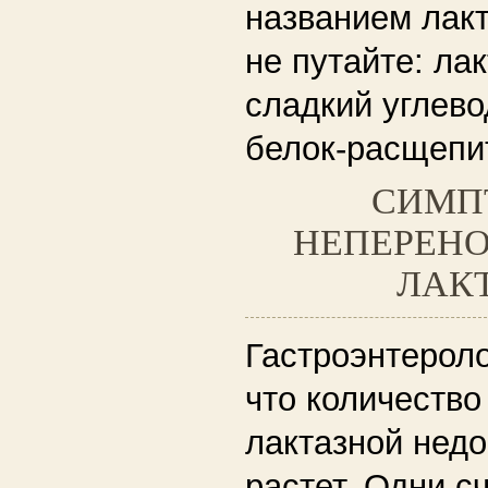
названием лакт
не путайте: ла
сладкий углево
белок-расщепи
СИМП
НЕПЕРЕН
ЛАК
Гастроэнтероло
что количество
лактазной нед
растет. Одни сч