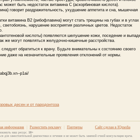
ас может быть недостаток витамина С (аскорбиновая кислота).
мина) говорит раздражительность, ухудшение аппетита и сна, мышечная
тки витамина В2 (рибофлавина) могут стать трещины на губах и в углах
», светобоязнь, нарушение восприятия различных цветов. Недостаток
ю.
(пантотеновой кислоты) появляются шелушение кожи, поседение и выпад
Так же могут появляться желудочно-кишечные расстройства.
следует обратиться к врачу. Будьте внимательны к состоянию своего
ние даже на незначительные проявления отклонений от нормы.
abqj3b.xn--p1ai/
оровых десен и от пародонтоза
ная информация
|
Разместить рекламу
|
Партнеры
Сайт сделан в IQmedia
покинуть наш ресурс.
18+
ся для самостоятельной диагностики и лечения и не может быть заменой очной консультации врача.