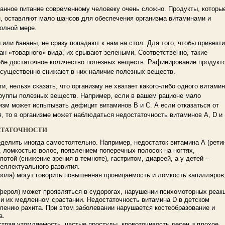
анное питание современному человеку очень сложно. Продукты, которы
н, оставляют мало шансов для обеспечения организма витаминами и
полной мере.
или бананы, не сразу попадают к нам на стол. Для того, чтобы привезти
ан «товарного» вида, их срывают зелеными. Соответственно, такие
ебе достаточное количество полезных веществ. Рафинирование продукт
 существенно снижают в них наличие полезных веществ.
и, нельзя сказать, что организму не хватает какого-либо одного витамин
группы полезных веществ. Например, если в вашем рационе мало
изм может испытывать дефицит витаминов В и С. А если отказаться от
, то в организме может наблюдаться недостаточность витаминов А, D и
СТАТОЧНОСТИ
делить иногда самостоятельно. Например, недостаток витамина А (рети
, ломкостью волос, появлением поперечных полосок на ногтях,
потой (снижение зрения в темноте), гастритом, диареей, а у детей –
еллектуального развития.
рола) могут говорить повышенная проницаемость и ломкость капилляров
ферол) может проявляться в судорогах, нарушении психомоторных реакц
 и их медленном срастании. Недостаточность витамина D в детском
лению рахита. При этом заболевании нарушается костеобразование и
а.
страя утомляемость, частые простуды, кровоточивость десен и плохое