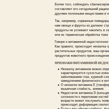
Более того, соблюдать сбалансиров
составляют его сегодняшний рацио
другими полезными веществами в 
Так, например, сорванные помидоры 
нам овощи и фрукты из далеких стр
продукты не успевают накопить в с
или их термическая обработка тоже
Говоря о витаминной недостаточност
Как правило, происходит нехватка 
растительных продуктов, ваш орган
продуктов животного происхождения
ПРИЗНАКИ ВИТАМИННОЙ НЕДО
Нехватку витаминов можно опре
характеризуется сухостью кожи
заболеванием глаз, куриной сле
замедлением физического и инт
О нехватке витамина Е (токофе
мышечная слабость, анемия.
Недостаток витамина D (кальци
склонности к переломам костей
возрасте может послужить появ
происходит деформация скелет
Если у вас общая слабость, бы