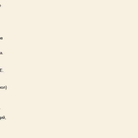
е
ов
а.
 Е.
нол)
,
ий,