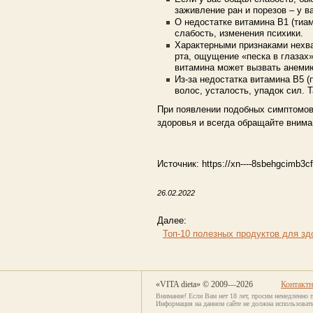
заживление ран и порезов – у в
О недостатке витамина В1 (тиа
слабость, изменения психики.
Характерными признаками нехва
рта, ощущение «песка в глазах
витамина может вызвать анеми
Из-за недостатка витамина В5 
волос, усталость, упадок сил. 
При появлении подобных симптомов 
здоровья и всегда обращайте внима
Источник: https://xn----8sbehgcimb3cf
26.02.2022
Далее:
Топ-10 полезных продуктов для зд
«VITA dieta» © 2009—2026
Контакт
Внимание! Если Вам нет 18 лет, просим немедленно 
Информация на данном сайте не должна использовать