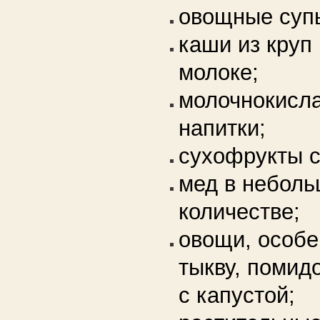
овощные суп
каши из круп 
молоке;
молочнокисла
напитки;
сухофрукты с
мед в небол
количестве;
овощи, особе
тыкву, помид
с капустой;