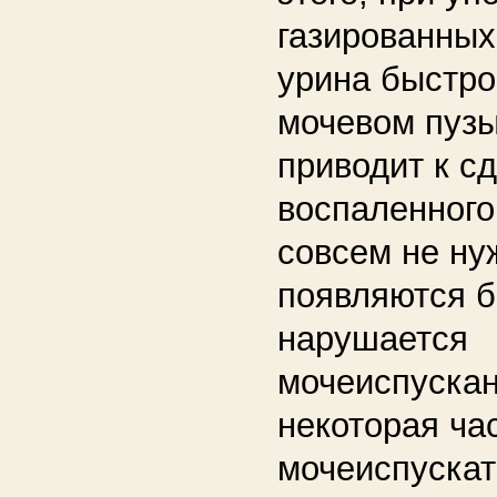
газированных
урина быстро
мочевом пузы
приводит к с
воспаленного 
совсем не ну
появляются б
нарушается
мочеиспускан
некоторая ча
мочеиспускат