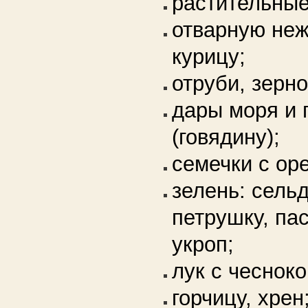
растительные
отварную неж
курицу;
отруби, зерно
дары моря и 
(говядину);
семечки с ор
зелень: сель
петрушку, па
укроп;
лук с чесноко
горчицу, хрен