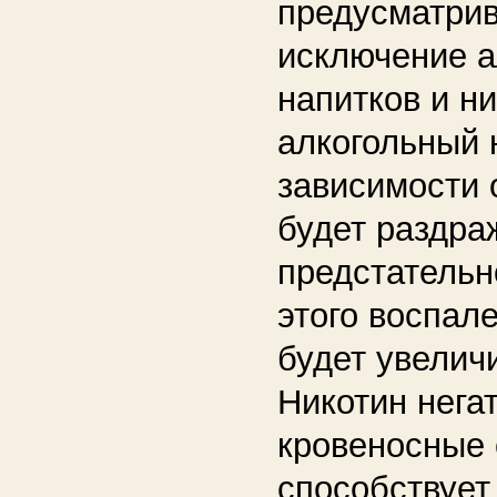
предусматри
исключение а
напитков и н
алкогольный 
зависимости 
будет раздра
предстательн
этого воспал
будет увелич
Никотин нега
кровеносные 
способствует