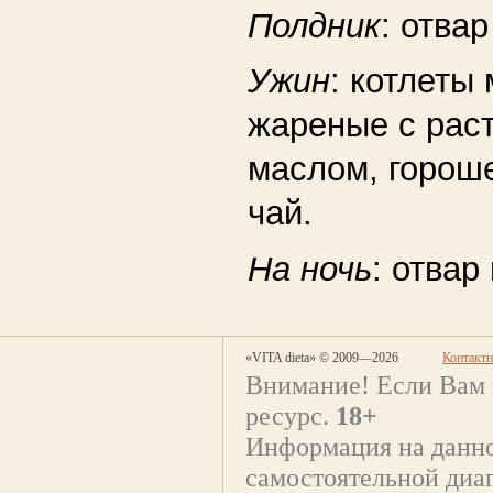
Полдник
: отва
Ужин
: котлеты
жареные с рас
маслом, горош
чай.
На ночь
: отвар
«VITA dieta» © 2009—2026
Контакт
Внимание! Если Вам 
ресурс.
18+
Информация на данно
самостоятельной диаг