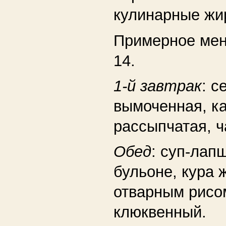
кулинарные жи
Примерное ме
14.
1-й завтрак
: с
вымоченная, к
рассыпчатая, ч
Обед
: суп-лап
бульоне, кура 
отварным рисо
клюквенный.