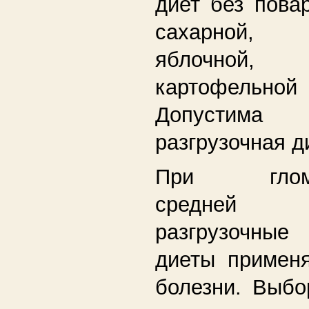
диет без пова
сахарной, 
яблочной,
картофель
Допустима
разгрузочная д
При гломер
средней
разгрузочны
диеты применя
болезни. Выбо