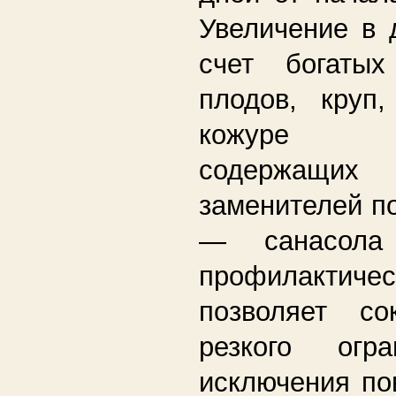
Увеличение в 
счет богаты
плодов, круп,
кожуре к
содержащ
заменителей п
— санасола
профилакти
позволяет со
резкого огр
исключения по