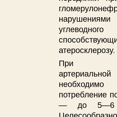
гломерулонеф
нарушениями
углеводно
способствующ
атеросклерозу.
При возн
артериальной
необходимо
потребление п
— до 5—6 
Целесообразн