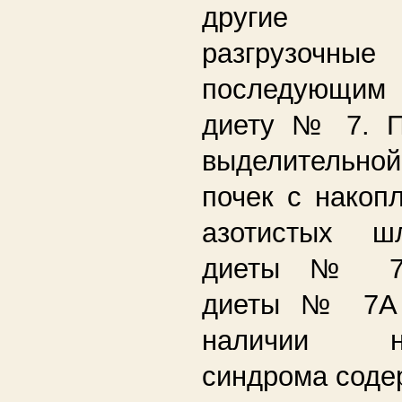
другие у
разгрузочн
последующим 
диету № 7. П
выделитель
почек с накоп
азотистых ш
диеты № 7 
диеты № 7А 
наличии неф
синдрома соде