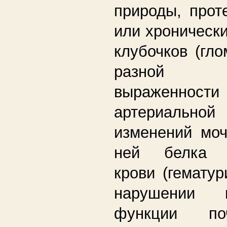
природы, прот
или хроническ
клубочков (гло
разной 
выраженнос
артериальной 
изменений моч
ней белка (п
крови (гематур
нарушении в
функции п