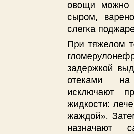
овощи можно 
сыром, варен
слегка поджар
При тяжелом т
гломеруло
задержкой выд
отеками н
исключают п
жидкости: лече
жаждой». Зате
назначают с