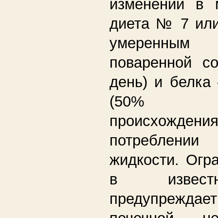
изменений в 
диета № 7 ил
умеренным о
поваренной с
день) и белка
(50% жи
происхождения
потреблени
жидкости. Огр
в извест
предупрежда
почечной нед