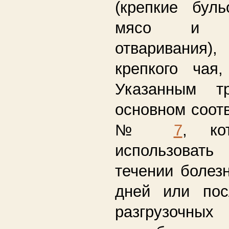
(крепкие бул
мясо и 
отваривания)
крепкого чая,
Указанным т
основном соотв
№
7
, ко
использоват
течении болез
дней или по
разгрузочны