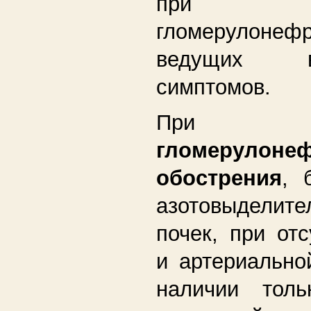
при хро
гломерулонефр
ведущих 
симптомов.
Пр
гломерулон
обострения
, 
азотовыделите
почек, при отс
и артериально
наличии толь