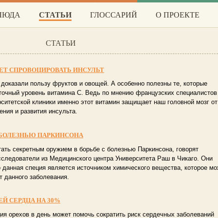
БЛЮДА
СТАТЬИ
ГЛОССАРИЙ
О ПРОЕКТЕ
СТАТЬИ
ЕТ СПРОВОЦИРОВАТЬ ИНСУЛЬТ
доказали пользу фруктов и овощей. А особенно полезны те, которые
точный уровень витамина С. Ведь по мнению французских специалистов
рситетской клиники именно этот витамин защищает наш головной мозг от
ения и развития инсульта.
 БОЛЕЗНЬЮ ПАРКИНСОНА
тать секретным оружием в борьбе с болезнью Паркинсона, говорят
сследователи из Медицинского центра Университета Раш в Чикаго. Они
о данная специя является источником химического вещества, которое мо
т данного заболевания.
Й СЕРДЦА НА 30%
ия орехов в день может помочь сократить риск сердечных заболеваний