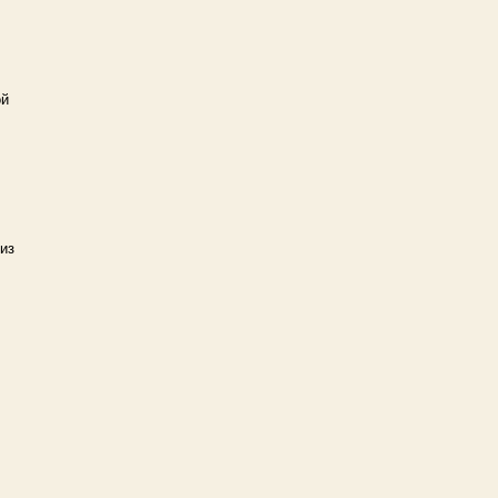
ой
из
.