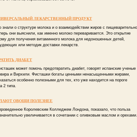
НИВЕРСАЛЬНЫЙ ЛЕКАРСТВЕННЫЙ ПРОДУКТ
о знали о структуре молока и о взаимодействии жиров с пищеварительн
перь они выяснили, как именно молоко переваривается. Это открытие
рму для получения витаминного молока для недоношенных детей,
худеющих или методик доставки лекарств.
АТИТЬ ДИАБЕТ
исташек может помочь предотвратить диабет, говорят испанские ученые 
овира и Вирхили. Фисташки богаты ценными ненасыщенными жирами,
казаться особенно полезными для тех, кто уже находится на пороге
а 2 типа.
ЕЛАЮТ ОВОЩИ ПОЛЕЗНЕЕ
проведенное Королевским Колледжем Лондона, показало, что польза
значительно увеличивается в сочетании с оливковым маслом и орехами