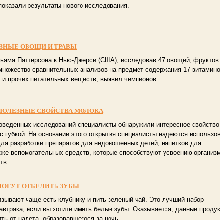
 показали результаты нового исследования.
ЗНЫЕ ОВОЩИ И ТРАВЫ
льяма Паттерсона в Нью-Джерси (США), исследовав 47 овощей, фруктов
 множество сравнительных анализов на предмет содержания 17 витамино
 и прочих питательных веществ, выявил чемпионов.
ПОЛЕЗНЫЕ СВОЙСТВА МОЛОКА
роведенных исследований специалисты обнаружили интересное свойство
с губкой. На основании этого открытия специалисты надеются использо
для разработки препаратов для недоношенных детей, напитков для
акже вспомогательных средств, которые способствуют усвоению организ
тв.
МОГУТ ОТБЕЛИТЬ ЗУБЫ
изывают чаще есть клубнику и пить зеленый чай. Это лучший набор
автрака, если вы хотите иметь белые зубы. Оказывается, данные проду
ть от налета, образовавшегося за ночь.