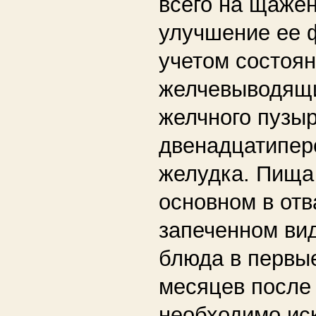
всего на щажен
улучшение ее 
учетом состоя
желчевыводящи
желчного пузыр
двенадцатипер
желудка. Пища
основном в от
запеченном ви
блюда в первы
месяцев после
необходимо ис