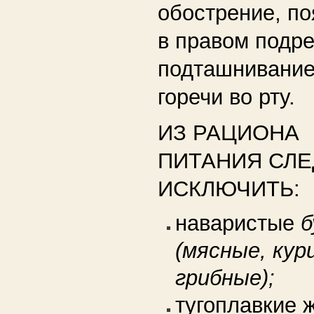
обострение, п
в правом подре
подташнивани
горечи во рту.
ИЗ РАЦИОНА
ПИТАНИЯ СЛЕ
ИСКЛЮЧИТЬ:
наваристые
б
(мясные, кур
грибные);
тугоплавкие 