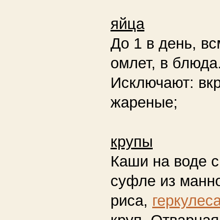
яйца
До 1 в день, вс
омлет, в блюда
Исключают:
вкр
жареные;
крупы
Каши на воде с
суфле из манно
риса,
геркулес
круп. Отварна