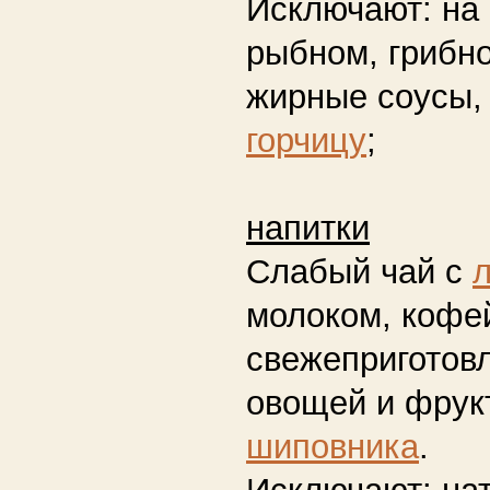
Исключают:
на 
рыбном, грибн
жирные соусы
горчицу
;
напитки
Слабый чай с
молоком, кофе
свежеприготов
овощей и фрукт
шиповника
.
Исключают:
на