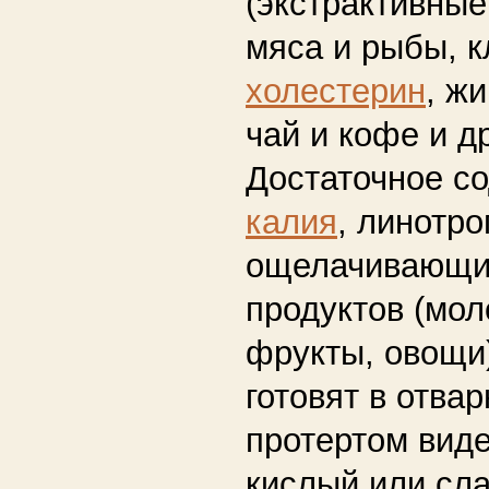
(экстрактивны
мяса и рыбы, к
холестерин
, ж
чай и кофе и др
Достаточное с
калия
, линотр
ощелачивающи
продуктов (мол
фрукты, овощи
готовят в отва
протертом виде
кислый или сла