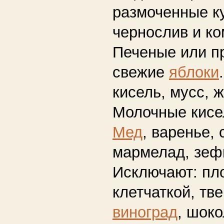
размоченные ку
чернослив и ко
Печеные или п
свежие
яблоки
кисель, мусс, 
Молочные кисе
Мед
, варенье, 
мармелад, зеф
Исключают:
пло
клетчаткой, тв
виноград
, шок