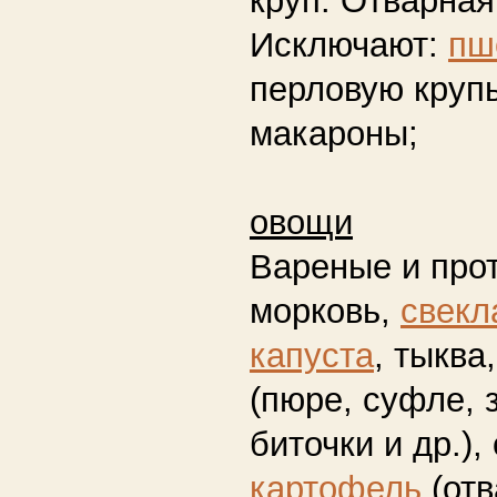
Исключают:
пш
перловую круп
макароны;
овощи
Вареные и про
морковь,
свекл
капуста
, тыква
(пюре, суфле, 
биточки и др.),
картофель
(отв