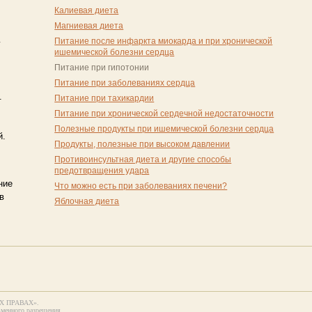
Калиевая диета
Магниевая диета
Питание после инфаркта миокарда и при хронической
у
ишемической болезни сердца
Питание при гипотонии
Питание при заболеваниях сердца
.
Питание при тахикардии
Питание при хронической сердечной недостаточности
Полезные продукты при ишемической болезни сердца
й.
Продукты, полезные при высоком давлении
Противоинсультная диета и другие способы
предотвращения удара
ние
Что можно есть при заболеваниях печени?
в
Яблочная диета
НЫХ ПРАВАХ».
ьменного разрешения.