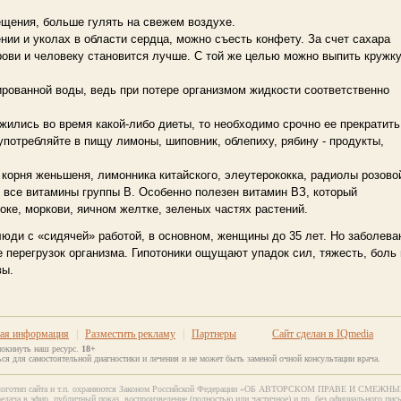
щения, больше гулять на свежем воздухе.
и и уколах в области сердца, можно съесть конфету. За счет сахара
ови и человеку становится лучше. С той же целью можно выпить кружк
зированной воды, ведь при потере организмом жидкости соответственно
жились во время какой-либо диеты, то необходимо срочно ее прекратить
потребляйте в пищу лимоны, шиповник, облепиху, рябину - продукты,
корня женьшеня, лимонника китайского, элеутерококка, радиолы розово
 все витамины группы В. Особенно полезен витамин ВЗ, который
оке, моркови, яичном желтке, зеленых частях растений.
юди с «сидячей» работой, в основном, женщины до 35 лет. Но заболева
е перегрузок организма. Гипотоники ощущают упадок сил, тяжесть, боль 
вы.
ная информация
|
Разместить рекламу
|
Партнеры
Сайт сделан в IQmedia
покинуть наш ресурс.
18+
ся для самостоятельной диагностики и лечения и не может быть заменой очной консультации врача.
ган, логотип сайта и т.п. охраняются Законом Российской Федерации «ОБ АВТОРСКОМ ПРАВЕ И СМЕЖ
едача в эфир, публичный показ, воспроизведение (полностью или частичное) и пр. без официального пис