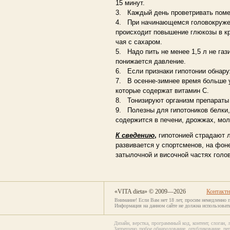
15 минут.
3. Каждый день проветривать поме
4. При начинающемся головокружени
происходит повышение глюкозы в кр
чая с сахаром.
5. Надо пить не менее 1,5 л не га
понижается давление.
6. Если признаки гипотонии обнару
7. В осенне-зимнее время больше у
которые содержат витамин С.
8. Тонизируют организм препараты 
9. Полезны для гипотоников белки,
содержится в печени, дрожжах, мол
К сведению
,
гипотонией страдают л
развивается у спортсменов, на фон
затылочной и височной частях голо
«VITA dieta» © 2009—2026
Контакт
Внимание! Если Вам нет 18 лет, просим немедленно 
Информация на данном сайте не должна использовать
Дизайн, верстка, программный код, контент, сло
Запрещено любое обнародование, опубликование, пер