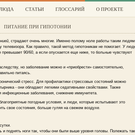
БЛЮДА
СТАТЬИ
ГЛОССАРИЙ
О ПРОЕКТЕ
ПИТАНИЕ ПРИ ГИПОТОНИИ
нией
, страдают очень многие. Именно полому ноле работы таким людям
у телевизора. Как правило, такой метод гипотоникам не помогает. У люде
е превышает 90/60, а если опускается еще ниже, то больные чувствуют
аследству, но заболевание можно и «приобрести» самостоятельно,
авильно питаясь.
ронический стресс. Для профилактики стрессовых состояний можно
тырника - они обладают легкими седативными свойствами. Также
я инфекционные заболевания, снижение иммунитета.
благоприятные погодные условия, и люди, которые испытывают это
ить свое состояния, больше гуляя на свежем воздухе.
сутки.
 и поднять ноги так, чтобы они были выше уровня головы. Полежать так