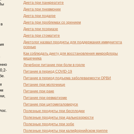
Диета при панкреатите
Вы
Диета при пневмонии
Диета при подагре
Диета при проблемах со зрением
 в
Диета при псориазе
Диета при стоматите
Диетолог назвал продукты для поддержания иммунитета
ия
осенью
Как соблюдать диету для восстановления микрофлоры
.
кишечника
енно
Лечебное питание при боли в горле
0,2-
Питание в период COVID-19
бе.
Питание в период подъема заболеваемости ОРВИ
Питание при молочнице
т
ом
Питание при раке
ки,
Питание при ревматизме
Питание при цитомегаловирусе
лос.
Полезные продукты при бесплодии
Полезные продукты при дальнозоркости
Полезные продукты при зобе
Полезные продукты при калифорнийском гриппе