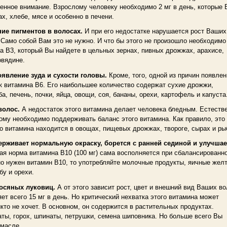
енное внимание. Взрослому человеку необходимо 2 мг в день, которые 
х, хлебе, мясе и особенно в печени.
ние пигментов в волосах.
И при его недостатке нарушается рост Ваших
 Само собой Вам это не нужно. И что бы этого не произошло необходимо
на B3, который Вы найдете в цельных зернах, пивных дрожжах, арахисе,
овядине.
оявление зуда и сухости головы.
Кроме, того, одной из причин появлен
ок витамина B6. Его наибольшее количество содержат сухие дрожжи,
а, печень, почки, яйца, овощи, соя, бананы, орехи, картофель и капуста
волос.
А недостаток этого витамина делает человека бледным. Естеств
тому необходимо поддерживать баланс этого витамина. Как правило, это 
го витамина находится в овощах, пищевых дрожжах, твороге, сырах и ры
держивает нормальную окраску, борется с ранней сединой и улучшае
ая норма витамина B10 (100 мг) сама восполняется при сбалансированн
о нужен витамин В10, то употребляйте молочные продукты, яичные желт
бу и орехи.
лосяных луковиц.
А от этого зависит рост, цвет и внешний вид Ваших во
т всего 15 мг в день. Но критический нехватка этого витамина может
кто не хочет. В основном, он содержится в растительных продуктах.
ты, горох, шпинаты, петрушки, семена шиповника. Но больше всего Вы
 масле.