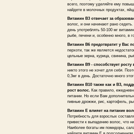
всего, поэтому уделяйте ему повыш
найдете в молочных продуктах, яйца
Витамин В3 отвечает за образова
волос, и они начинают рано седеть.
день употреблять 50-100 мг витами
рыбе, печени и, особенно много, в г
Витамин В6 предотвратит у Вас п
перхоти, так же является недостат
цельные зерна, курица, свинина, рыб
Витамин В9 - способствует росту 
никто этого не хочет для себя. Поэ
0,3мг в день. Достаточно много это
Витамин В10 также как и В3, под
рост волос.
Как правило, ежедневн
питании. Но если Вам дополнительн
пивные дрожжи, рис, картофель, ры
Витамин Е влияет на питание во
Потребность для взрослых составляе
привести к выпадению волос, что ни
Наиболее богаты им помидоры, сала
найдете витамин Е в подсолнечном