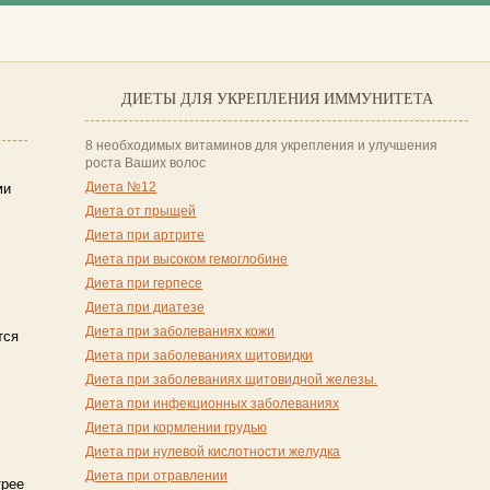
ДИЕТЫ ДЛЯ УКРЕПЛЕНИЯ ИММУНИТЕТА
8 необходимых витаминов для укрепления и улучшения
роста Ваших волос
Диета №12
ми
Диета от прыщей
Диета при артрите
Диета при высоком гемоглобине
Диета при герпесе
Диета при диатезе
Диета при заболеваниях кожи
тся
Диета при заболеваниях щитовидки
Диета при заболеваниях щитовидной железы.
Диета при инфекционных заболеваниях
Диета при кормлении грудью
Диета при нулевой кислотности желудка
Диета при отравлении
трее