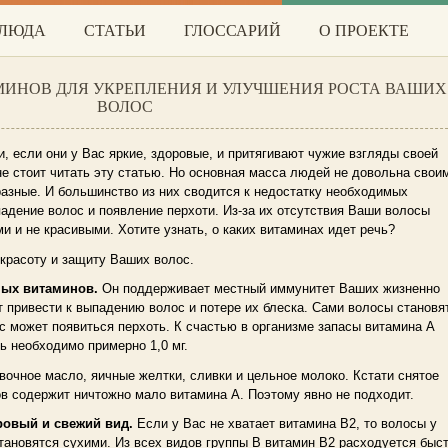
БЛЮДА
СТАТЬИ
ГЛОССАРИЙ
О ПРОЕКТЕ
МИНОВ ДЛЯ УКРЕПЛЕНИЯ И УЛУЧШЕНИЯ РОСТА ВАШИХ
ВОЛОС
 если они у Вас яркие, здоровые, и притягивают чужие взгляды своей
е стоит читать эту статью. Но основная масса людей не довольна свои
азные. И большинство из них сводится к недостатку необходимых
дение волос и появление перхоти. Из-за их отсутствия Ваши волосы
и и не красивыми. Хотите узнать, о каких витаминах идет речь?
 красоту и защиту Ваших волос.
ных витаминов.
Он поддерживает местный иммунитет Ваших жизненно
т привести к выпадению волос и потере их блеска. Сами волосы становя
ас может появиться перхоть. К счастью в организме запасы витамина А
ь необходимо примерно 1,0 мг.
вочное масло, яичные желтки, сливки и цельное молоко. Кстати снятое
в содержит ничтожно мало витамина А. Поэтому явно не подходит.
ровый и свежий вид.
Если у Вас не хватает витамина В2, то волосы у
становятся сухими. Из всех видов группы В витамин В2 расходуется быс