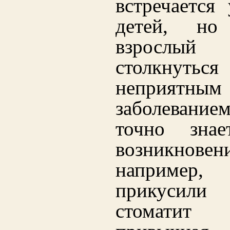
встречается
детей, н
взрослы
столкнуть
неприятным
заболевани
точно знае
возникновени
например,
прикусили
стомати