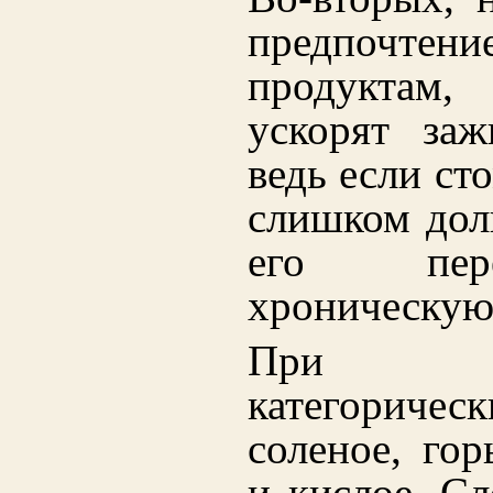
предпочт
продуктам
ускорят заж
ведь если ст
слишком долг
его пер
хроническую
При ст
категорическ
соленое, гор
и кислое. Сл