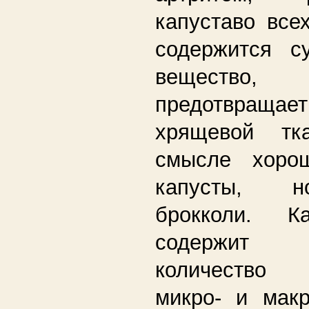
капуставо все
содержится с
вещество
предотвращае
хрящевой тк
смысле хоро
капусты, н
брокколи. К
содержит 
количест
микро- и макр