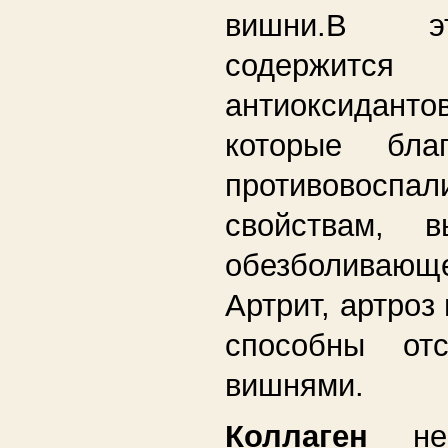
вишни.В э
содержит
антиоксиданто
которые бла
противовоспал
свойствам, в
обезболивающ
Артрит, артроз
способны отс
вишнями.
Коллаген
н