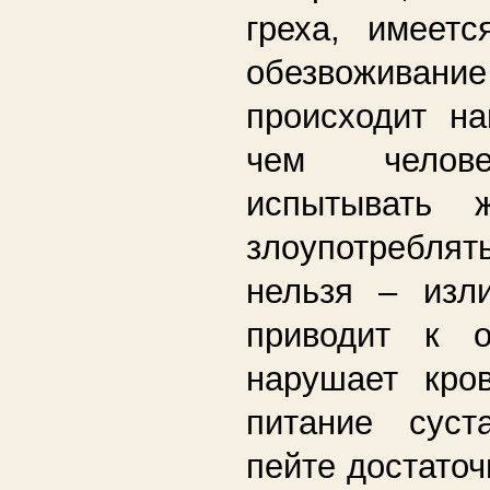
греха, имеетс
обезвоживани
происходит на
чем челове
испытывать 
злоупотребля
нельзя – изл
приводит к о
нарушает кро
питание суст
пейте достаточ