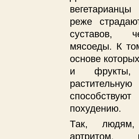
вегетарианцы
реже страдаю
суставов, 
мясоеды. К то
основе которы
и фрукты, 
растительну
способству
похудению.
Так, людям,
артритом, р