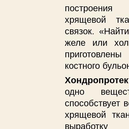
построения
хрящевой тк
связок. «Найт
желе или хол
приготовлен
костного бульо
Хондропрот
одно вещест
способствует 
хрящевой тка
выработку