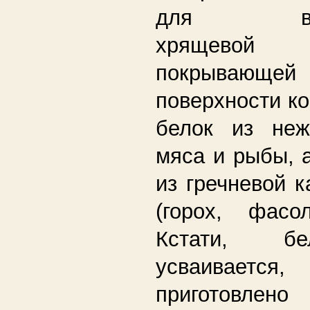
для восст
хрящево
покрывающе
поверхности ко
белок из неж
мяса и рыбы, 
из гречневой 
(горох, фасол
Кстати, б
усваивается
приготовле