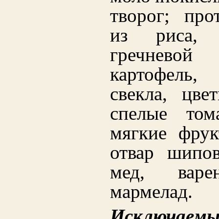
творог; про
из риса,
гречнев
картофель
свекла, цвет
спелые том
мягкие фрук
отвар шипов
мед, варе
мармелад.
Исключаемы