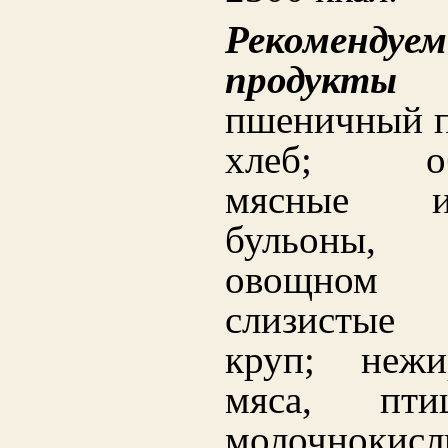
Рекомендуе
продукты
пшеничный 
хлеб; обе
мясные 
бульоны,
овощном
слизистые
круп; нежи
мяса, пти
молочнокисл