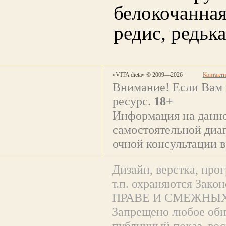
белокочанн
редис, редька
«VITA dieta» © 2009—2026
Контакт
Внимание! Если Вам 
ресурс.
18+
Информация на данно
самостоятельной диаг
очной консультации в
Дизайн, верстка, прог
т.п. охраняются За
ПРАВЕ И СМЕЖНЫХ
Запрещено любое обна
публичный показ, вос