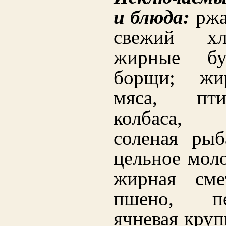
и блюда:
ржа
свежий хл
жирные бу
борщи; жи
мяса, пт
колбаса, к
соленая рыб
цельное моло
жирная сме
пшено, п
ячневая круп