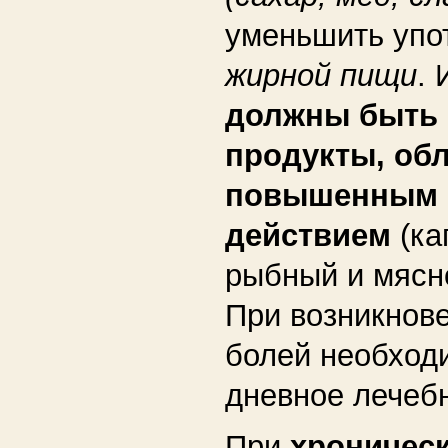
уменьшить упо
жирной пищи
. 
должны быть
продукты, об
повышенным 
действием
(ка
рыбный и мясн
При возникнов
болей необходи
дневное лечебн
При
хроничес