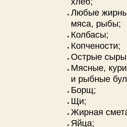
хлеб;
Любые жирны
мяса, рыбы;
Колбасы;
Копчености;
Острые сыры
Мясные, кури
и рыбные бул
Борщ;
Щи;
Жирная смет
Яйца;